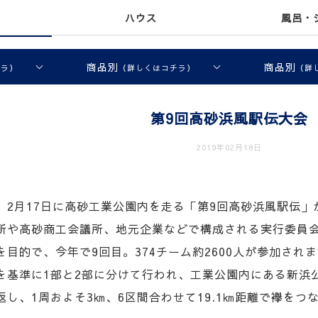
ハウス
風呂・
商品別
商品別
チラ）
（詳しくはコチラ）
（詳
第9回高砂浜風駅伝大会
2019年02月18日
、2月17日に高砂工業公園内を走る「第9回高砂浜風駅伝」
所や高砂商工会議所、地元企業などで構成される実行委員
目的で、今年で9回目。374チーム約2600人が参加され
を基準に1部と2部に分けて行われ、工業公園内にある新浜
し、1周およそ3㎞、6区間合わせて19.1㎞距離で襷をつ