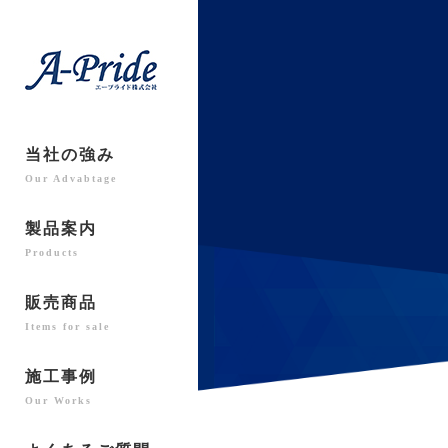
当社の強み
Our Advabtage
製品案内
Products
販売商品
Items for sale
施工事例
Our Works