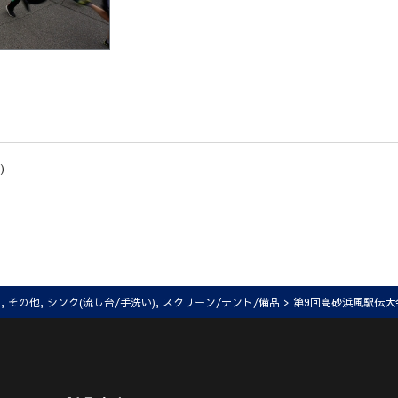
)
レ
,
その他
,
シンク(流し台/手洗い)
,
スクリーン/テント/備品
> 第9回高砂浜風駅伝大