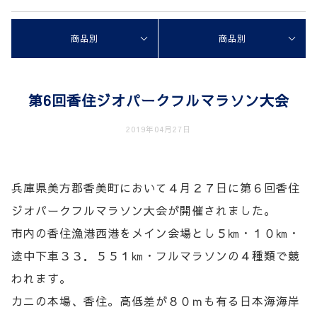
商品別
商品別
第6回香住ジオパークフルマラソン大会
2019年04月27日
兵庫県美方郡香美町において４月２７日に第６回香住
ジオパークフルマラソン大会が開催されました。
市内の香住漁港西港をメイン会場とし５㎞・１０㎞・
途中下車３３．５５１㎞・フルマラソンの４種類で競
われます。
カニの本場、香住。高低差が８０ｍも有る日本海海岸