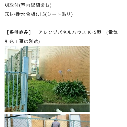
明取付(室内配線含む)
床材‣耐水合板t₌15(シート貼り)
【提供商品】 アレンジパネルハウス K-5型 (電気
引込工事は別途)