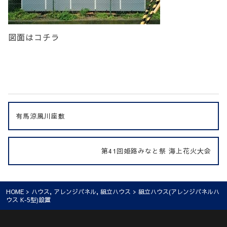
図面はコチラ
有馬涼風川座敷
第41回姫路みなと祭 海上花火大会
HOME
>
ハウス
,
アレンジパネル
,
組立ハウス
> 組立ハウス(アレンジパネルハ
ウス K‐5型)設置