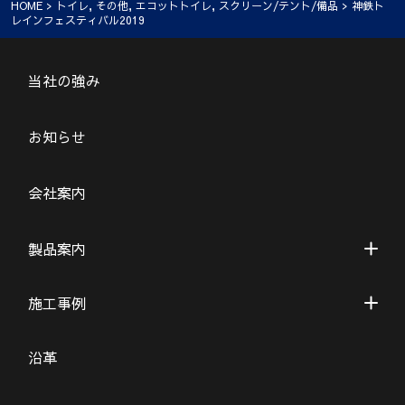
HOME
>
トイレ
,
その他
,
エコットトイレ
,
スクリーン/テント/備品
> 神鉄ト
レインフェスティバル2019
当社の強み
お知らせ
会社案内
製品案内
施工事例
沿革