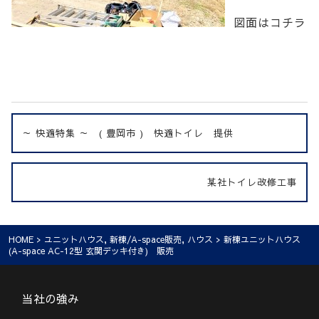
図面はコチラ
～ 快適特集 ～ ( 豊岡市 ) 快適トイレ 提供
某社トイレ改修工事
HOME
>
ユニットハウス
,
新棟/A-space販売
,
ハウス
> 新棟ユニットハウス
(A-space AC-12型 玄関デッキ付き) 販売
当社の強み