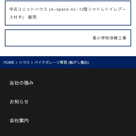
中古ユニットハウス (A-space AC-12型シャトレトイレブー
ス付き) 販売
某小学校改修工事
HOME
>
ハウス
> バイクガレージ買取 (転がし搬出)
当社の強み
お知らせ
会社案内