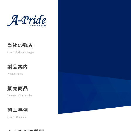
当社の強み
Our Advabtage
製品案内
Products
販売商品
Items for sale
施工事例
Our Works