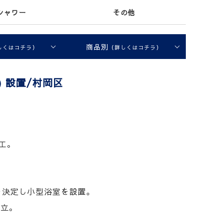
シャワー
その他
商品別
しくはコチラ）
（詳しくはコチラ）
) 設置/村岡区
施工。
を決定し小型浴室を設置。
組立。