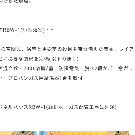
揮できた現場。
RBW-1(小型浴室)・～
×H2380の空間に、浴室と更衣室の役目を兼ね備えた商品。レイ
呂に必要な装備を完備(以下の通り)
混合栓・230ℓ浴槽/蓋 防湿電気 脱衣2段かご 窓ガラ
ン プロパンガス用給湯器1台を取付
ネルハウスRBW-1(給排水・ガス配管工事は別途)