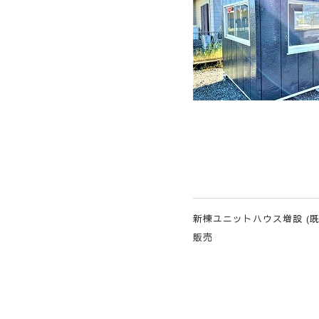
新棟ユニットハウス増設 (既存A-
販売