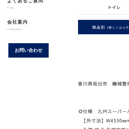
よくあるご質問
トイレ
Faq
会社案内
商品別
（詳しくはコ
company
お問い合わせ
香川県坂出市 機械整
◎仕様 九州スーパーハ
【外寸法】W4530㎜×D