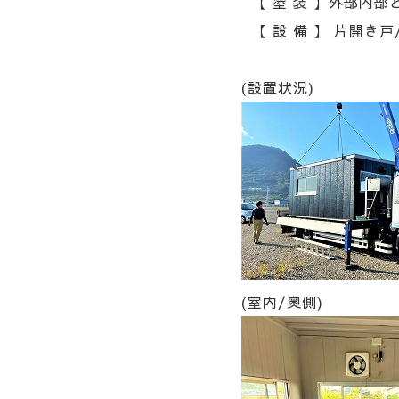
【 塗 装 】外部内部
【 設 備 】 片開き戸
(設置状況)
(室内/奥側)