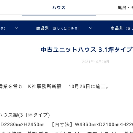
ハウス
風呂・
商品別
商品別
チラ）
（詳しくはコチラ）
（詳
中古ユニットハウス 3.1坪タイ
2021年10月29日
備業を営む K社事務所新設 10月26日に施工。
ウス製(3.1坪タイプ)
2280㎜×H2450㎜ 【内寸法】W4360㎜×D2100㎜×H22