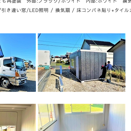
とも再塗装 外部:ブラック/ホワイト 内部:ホワイト 換
/引き違い窓/LED照明 / 換気扇 / 床コンパネ貼り+タイ