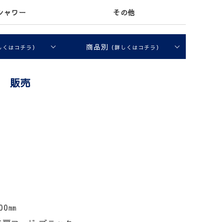
シャワー
その他
商品別
しくはコチラ）
（詳しくはコチラ）
プ 販売
00㎜