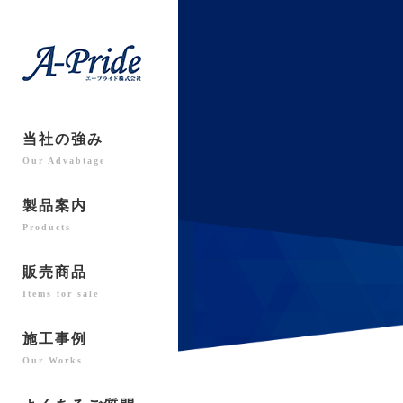
当社の強み
Our Advabtage
製品案内
Products
販売商品
Items for sale
施工事例
Our Works