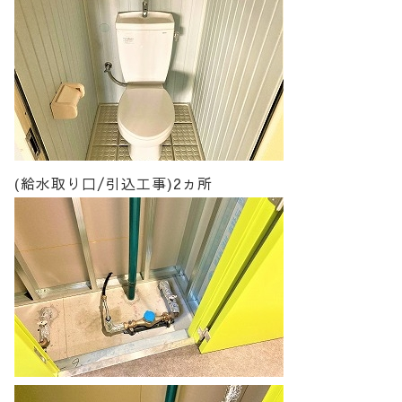
(給水取り口/引込工事)2ヵ所