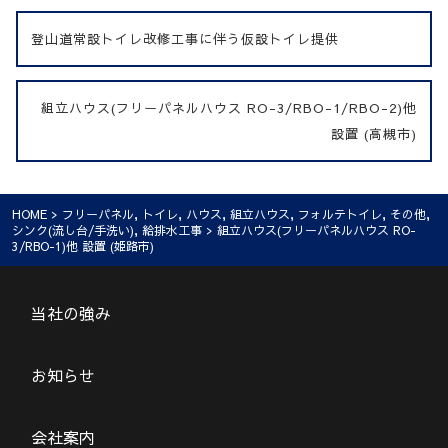
登山道常設トイレ改修工事に伴う仮設トイレ提供
組立ハウス(フリーパネルハウス RO-3/RBO-1/RBO-2)他
設置 (高槻市)
HOME
>
フリーパネル
,
トイレ
,
ハウス
,
組立ハウス
,
フォルテトイレ
,
その他
,
シンク(流し台/手洗い)
,
給排水工事
> 組立ハウス(フリーパネルハウス RO-
3/RBO-1)他 設置 (姫路市)
当社の強み
お知らせ
会社案内