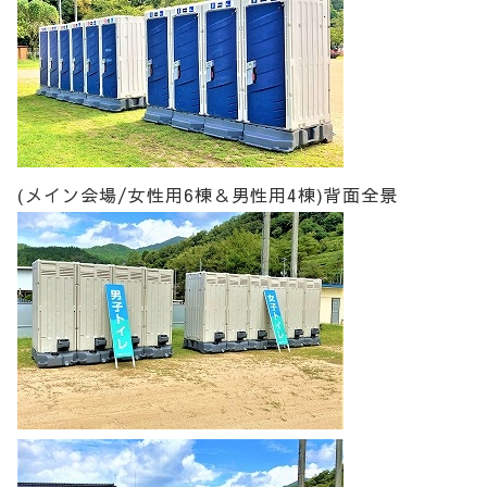
(メイン会場/女性用6棟＆男性用4棟)背面全景