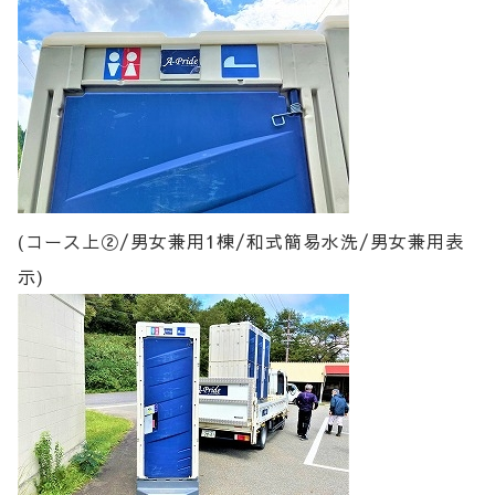
(コース上②/男女兼用1棟/和式簡易水洗/男女兼用表
示)