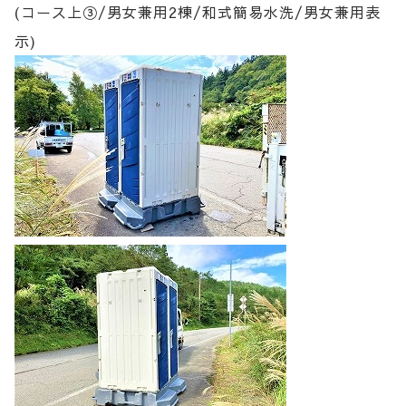
(コース上③/男女兼用2棟/和式簡易水洗/男女兼用表
示)