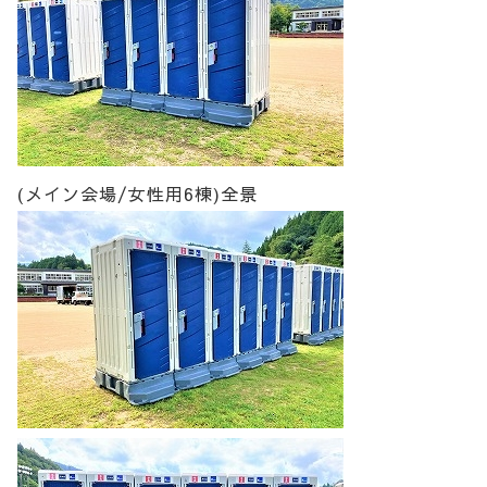
(メイン会場/女性用6棟)全景