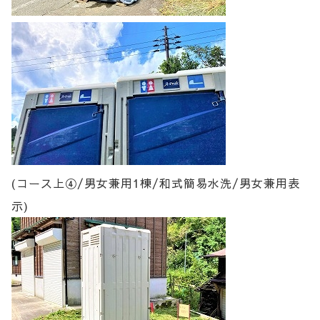
(コース上④/男女兼用1棟/和式簡易水洗/男女兼用表
示)