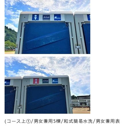
(コース上①/男女兼用5棟/和式簡易水洗/男女兼用表