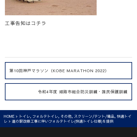
工事告知はコチラ
第10回神戸マラソン（KOBE MARATHON 2022）
令和4年度 姫路市総合防災訓練・国民保護訓練
HOME
>
トイレ
,
フォルテトイレ
,
その他
,
スクリーン/テント/備品
,
快適トイ
レ
> 道の駅改修工事に伴いフォルテトイレ(快適トイレ仕様)を提供