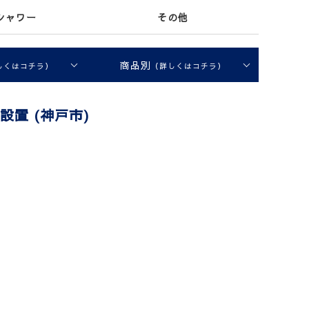
シャワー
その他
商品別
しくはコチラ）
（詳しくはコチラ）
設置 (神戸市)