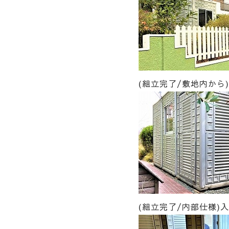
(組立完了/敷地内から)
(組立完了/内部仕様)