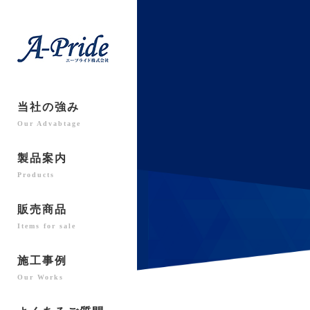
当社の強み
Our Advabtage
製品案内
Products
販売商品
Items for sale
施工事例
Our Works