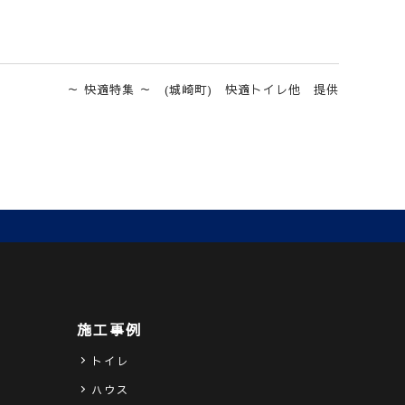
～ 快適特集 ～ (城崎町) 快適トイレ他 提供
施工事例
トイレ
ハウス