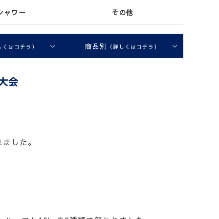
シャワー
その他
商品別
しくはコチラ）
（詳しくはコチラ）
大会
れました。