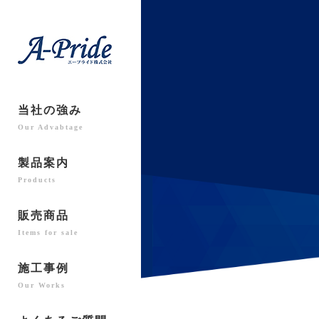
当社の強み
Our Advabtage
製品案内
Products
販売商品
Items for sale
施工事例
Our Works