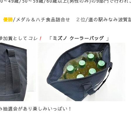
歳/40～49歳/50～59歳/60歳以上(男性のみ)の9部門で
は
優勝
/メダル＆ハチ食品詰合せ
２位
/道の駅みなみ波
参加賞として
コレ
！
「
ミズノ クーラーバッグ
」
み抽選会があり楽しみいっぱい！