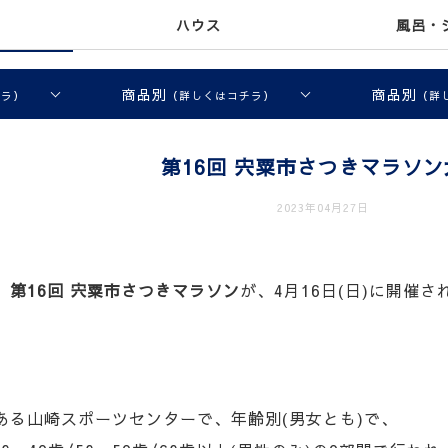
ハウス
風呂・
商品別
商品別
チラ）
（詳しくはコチラ）
（詳
第16回 宍粟市さつきマラソン
2023年04月27日
、
第16回 宍粟市さつきマラソン
が、4月16日(日)に開催さ
ある山崎スポーツセンターで、年齢別(男女とも)で、