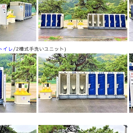
トイレ
/2槽式手洗いユニット)