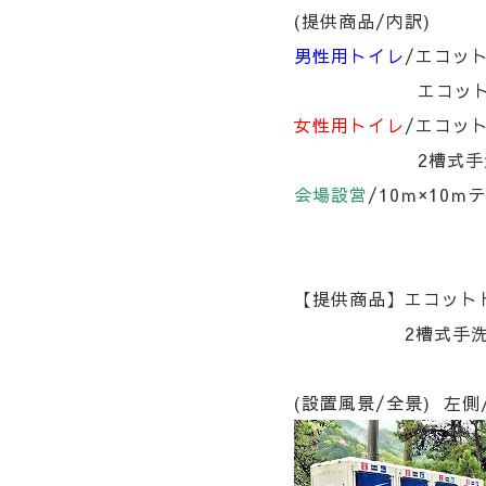
(提供商品/内訳)
男性用トイレ
/エコット
エコットトイレ(ピ
女性用トイレ
/エコット
2槽式手洗いユニ
会場設営
/10ｍ×10
【提供商品】エコットト
2槽式手洗いユニッ
(設置風景/全景) 左側