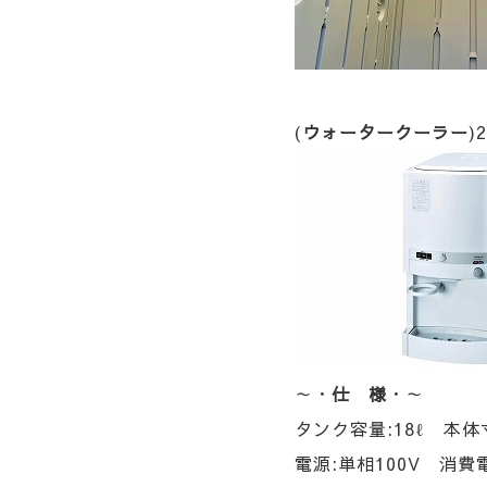
(
ウォータークーラー
)
～・
仕 様
・～
タンク容量:18ℓ
本体寸
電源:単相100V
消費電