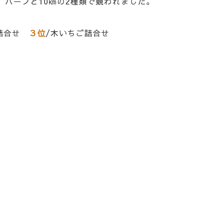
行われ、ハーフと10㎞の2種類で競われました。
賀詰合せ
３位
/木いちご詰合せ