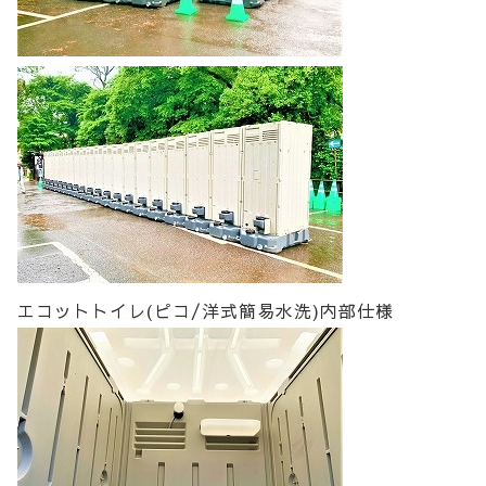
エコットトイレ(ピコ/洋式簡易水洗)内部仕様