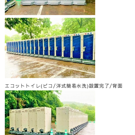
エコットトイレ(ピコ/洋式簡易水洗)設置完了/背面