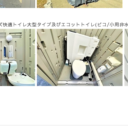
ズ快適トイレ大型タイプ及びエコットトイレ(ピコ/小用非水