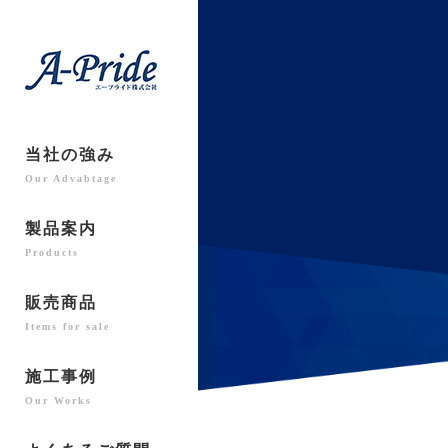
当社の強み
Our Advabtage
製品案内
Products
販売商品
Items for sale
施工事例
Our Works