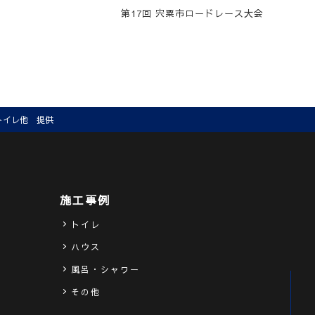
第17回 宍粟市ロードレース大会
適トイレ他 提供
施工事例
トイレ
ハウス
ス
風呂・シャワー
その他