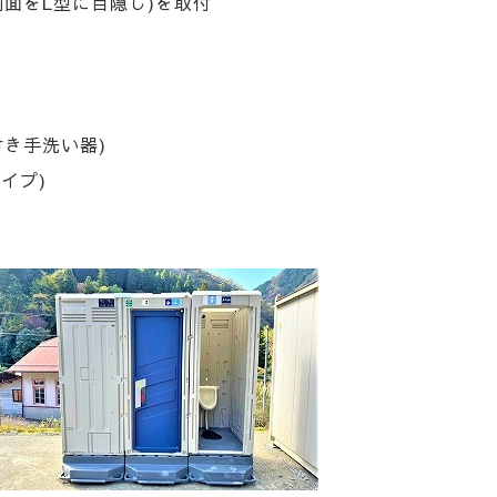
側面をL型に目隠し)を取付
き手洗い器)
タイプ)