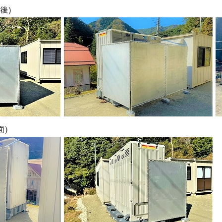
後)
面)