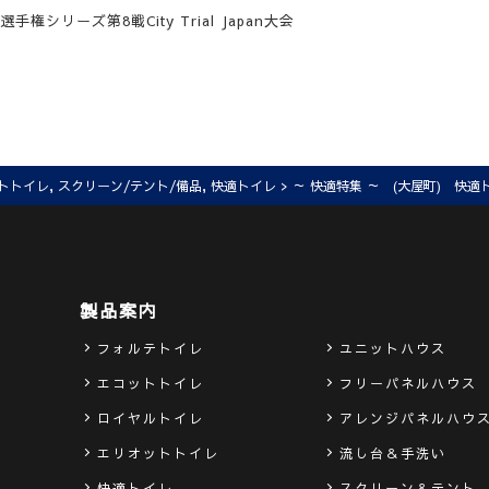
手権シリーズ第8戦City Trial Japan大会
トトイレ
,
スクリーン/テント/備品
,
快適トイレ
> ～ 快適特集 ～ (大屋町) 快
製品案内
フォルテトイレ
ユニットハウス
エコットトイレ
フリーパネルハウス
ロイヤルトイレ
アレンジパネルハウ
エリオットトイレ
流し台＆手洗い
快適トイレ
スクリーン＆テント