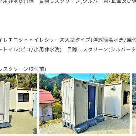
小用非水洗)1棟 目隠しスクリーン(シルバー色/正面及び
イレエコットトイレシリーズ大型タイプ(洋式簡易水洗/鏡付
ピコ/小用非水洗) 目隠しスクリーン(シルバー
しスクリーン取付前)