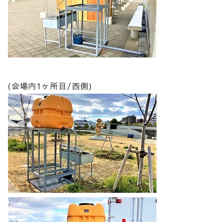
(会場内1ヶ所目/西側)