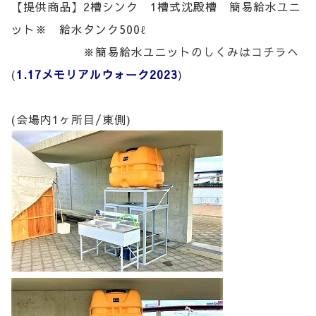
【提供商品】2槽シンク 1槽式沈殿槽 簡易給水ユニ
ット※ 給水タンク500ℓ
※簡易給水ユニットのしくみはコチラへ
(
1.17メモリアルウォーク2023
)
(会場内1ヶ所目/東側)