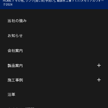
HOME
>
その他
,
シンク(流し台/手洗い)
,
給排水工事
> 1.17メモリアルウォー
ク2024
当社の強み
お知らせ
会社案内
製品案内
施工事例
沿革