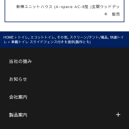
新棟ユニットハウス (A-space AC-8型 )玄関ウッドデッ
キ 販売
HOME
>
トイレ
,
エコットトイレ
,
その他
,
スクリーン/テント/備品
,
快適トイ
レ
> 車載トイレ スライドフェンス付きを提供(製作とも)
当社の強み
お知らせ
会社案内
製品案内