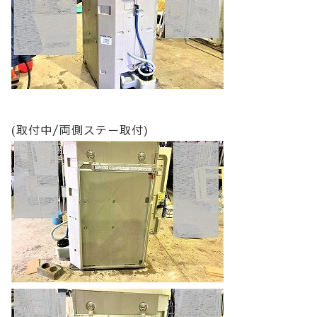
(取付中/両側ステー取付)