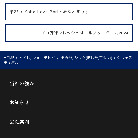
第23回 Kobe Love Port・みなとまつり
プロ野球フレッシュオールスターゲーム2024
HOME
>
トイレ
,
フォルテトイレ
,
その他
,
シンク(流し台/手洗い)
> K-フェス
ティバル
当社の強み
お知らせ
会社案内