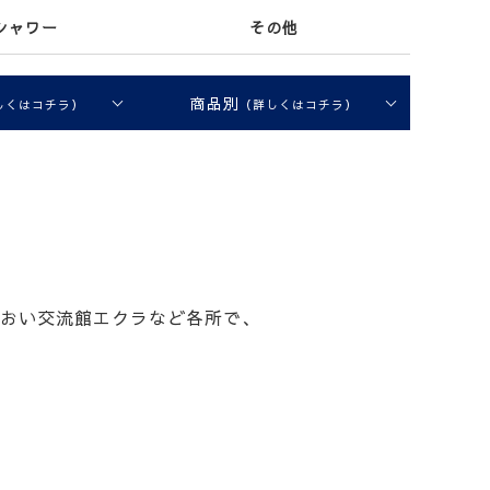
シャワー
その他
商品別
しくはコチラ）
（詳しくはコチラ）
るおい交流館エクラなど各所で、