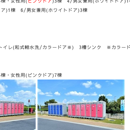
3棟・女性用(
ピンクドア
)3棟 4/男女兼用(ホワイトド
ア)1棟 6/男女兼用(ホワイトドア)3棟
イレ(和式軽水洗/カラードア※) 3槽シンク ※カラード
)5棟・女性用(ピンクドア)7棟