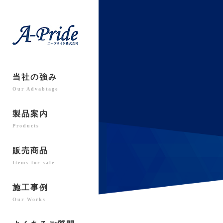
当社の強み
Our Advabtage
製品案内
Products
販売商品
Items for sale
施工事例
Our Works