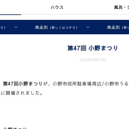
ハウス
風呂・
商品別
商品別
チラ）
（詳しくはコチラ）
（詳
第47回 小野まつり
2024年09月19日
、
第47回小野まつり
が、小野市役所駐車場周辺/小野市う
(日)に開催されました。