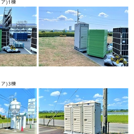
ア)1棟
ア)3棟