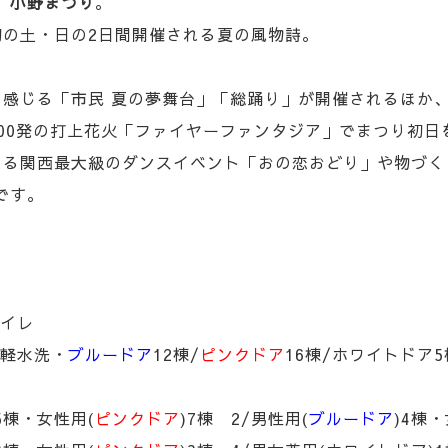
、
小野まつり
。
初の土・日の2日間開催される夏の風物詩。
を感じる「市民 夏の夢舞台」「総踊り」が開催されるほか
000発の打上花火「ファイヤーファンタジア」でまつり初日
れる関西最大級のダンスイベント「おの恋おどり」や物づく
です。
トイレ
式軽水洗・
ブルードア
12棟/
ピンクドア
16棟/ホワイトドア5
5棟・女性用(
ピンクドア
)7棟 2/男性用(
ブルードア
)4棟