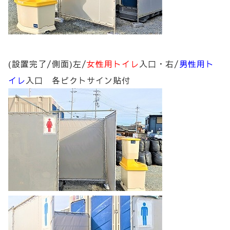
(設置完了/側面)左/
女性用トイレ
入口・右/
男性用ト
イレ
入口 各ピクトサイン貼付