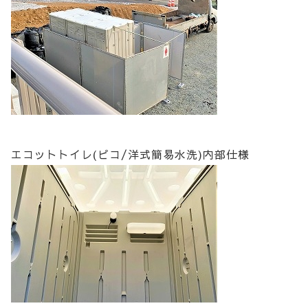
エコットトイレ(ピコ/洋式簡易水洗)内部仕様