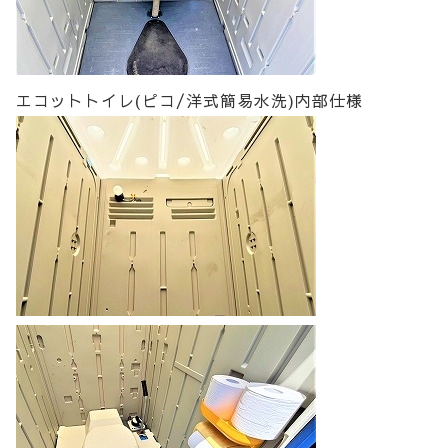
エコットトイレ(ピコ/洋式簡易水洗)内部仕様