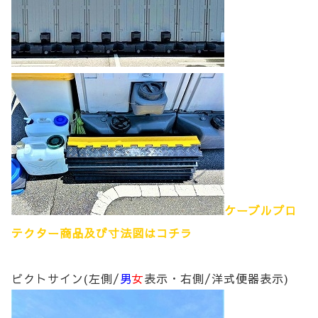
ケーブルプロ
テクター商品及び寸法図はコチラ
ピクトサイン(左側/
男
女
表示・右側/洋式便器表示)