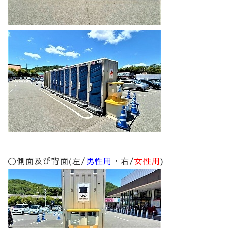
〇側面及び背面(左/
男性用
・右/
女性用
)