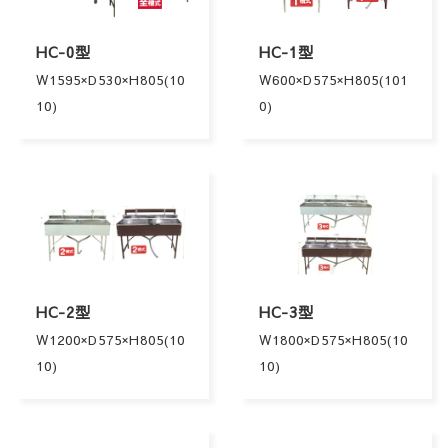
HC-0型
HC-1型
W1595×D530×H805(10
W600×D575×H805(101
10)
0)
HC-2型
HC-3型
W1200×D575×H805(10
W1800×D575×H805(10
10)
10)