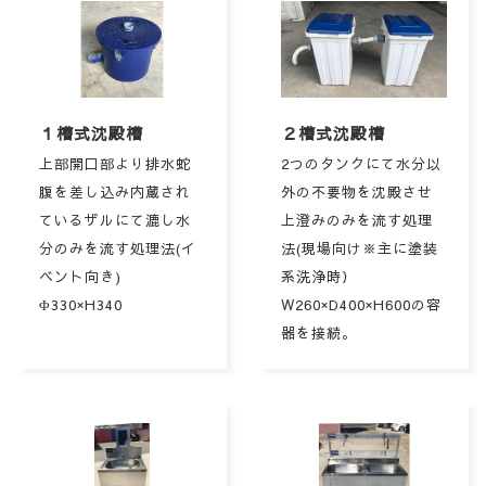
１槽式沈殿槽
２槽式沈殿槽
上部開口部より排水蛇
2つのタンクにて水分以
腹を差し込み内蔵され
外の不要物を沈殿させ
ているザルにて漉し水
上澄みのみを流す処理
分のみを流す処理法(イ
法(現場向け※主に塗装
ベント向き)
系洗浄時）
Φ330×H340
W260×D400×H600の容
器を接続。