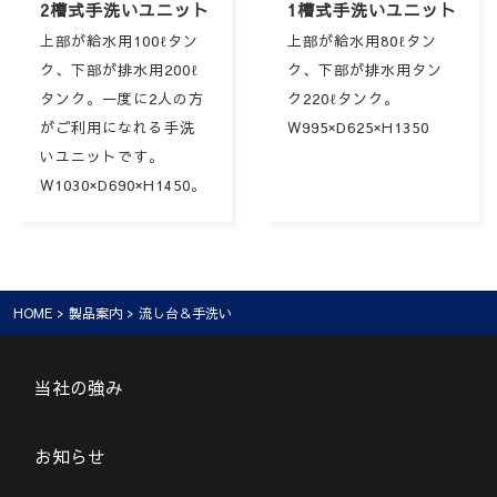
2槽式手洗いユニット
1槽式手洗いユニット
上部が給水用100ℓタン
上部が給水用80ℓタン
ク、下部が排水用200ℓ
ク、下部が排水用タン
タンク。一度に2人の方
ク220ℓタンク。
がご利用になれる手洗
W995×D625×H1350
いユニットです。
W1030×D690×H1450。
HOME
>
製品案内
> 流し台＆手洗い
当社の強み
お知らせ