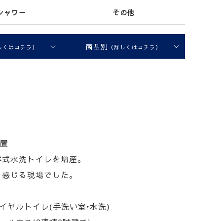
シャワー
その他
商品別
しくはコチラ）
（詳しくはコチラ）
設置
洋式水洗トイレを増産。
を感じる現場でした。
イヤルトイレ(手洗い室‣水洗)