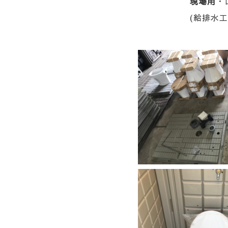
現場用
・
(給排水工事は