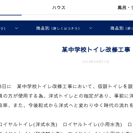
ハウス
風呂・
商品別
商品別
チラ）
（詳しくはコチラ）
（詳
某中学校トイレ改修工事
2019年06月21日
18日に 某中学校トイレ改修工事において、仮設トイレを
員の方が使用する為、洋式トイレとの指定があり、事前に
及率、また、今後和式から洋式へと変わりゆく時代の流れ
ロイヤルトイレ(洋式水洗) ロイヤルトイレ(小用水洗) ロ