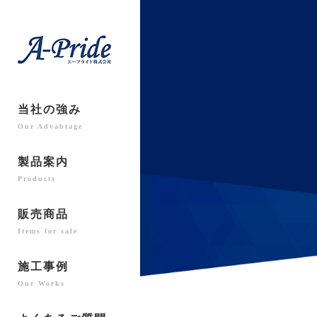
当社の強み
Our Advabtage
製品案内
Products
販売商品
Items for sale
施工事例
Our Works