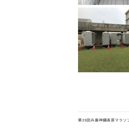
第39回兵庫神鍋高原マラソ