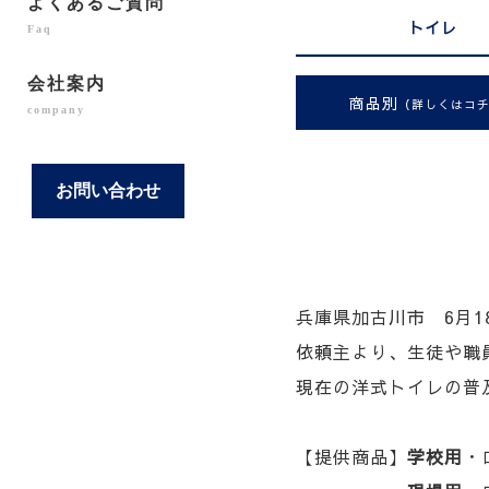
よくあるご質問
トイレ
Faq
会社案内
商品別
（詳しくはコ
company
お問い合わせ
兵庫県加古川市 6月
依頼主より、生徒や職
現在の洋式トイレの普
【提供商品】
学校用
・