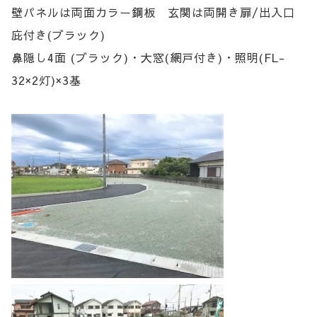
壁パネルは両面カラー鋼板 玄関は両開き扉/出入口
庇付き(ブラック)
鼻隠し4面 (ブラック)・大窓(網戸付き)・照明(FL-
32×2灯)×3基