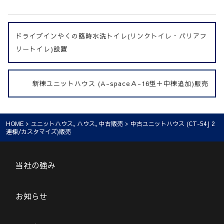
ドライブインやくの臨時水洗トイレ(リンクトイレ・バリアフ
リートイレ)設置
新棟ユニットハウス (A-spaceＡ-16型＋中棟追加)販売
HOME
>
ユニットハウス
,
ハウス
,
中古販売
> 中古ユニットハウス (CT-54J 2
連棟/カスタマイズ)販売
当社の強み
お知らせ