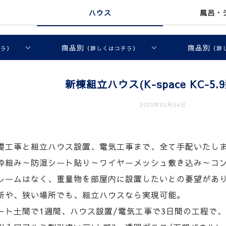
ハウス
風呂・
商品別
商品別
チラ）
（詳しくはコチラ）
（詳
新棟組立ハウス(K-space KC-5.
2020年03月04日
礎工事と組立ハウス設置、電気工事まで、全て手配いたし
枠組み～防湿シート貼り～ワイヤーメッシュ敷き込み～コン
レームはなく、重量物を部屋内に設置したいとの要望があ
所や、狭い場所でも、組立ハウスなら実現可能。
ート土間で1週間、ハウス設置/電気工事で3日間の工程で、