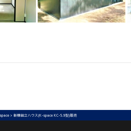
space
> 新棟組立ハウス(K-space KC-5.9型)販売