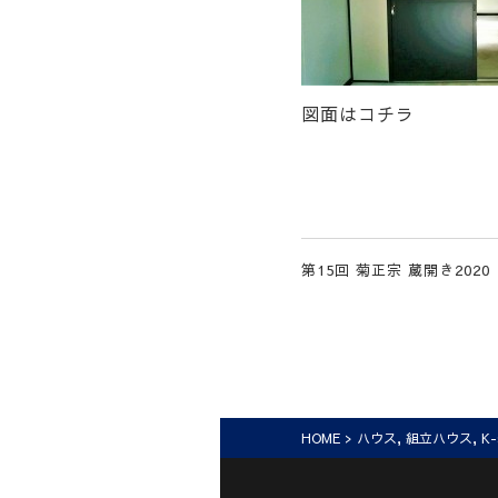
図面はコチラ
第15回 菊正宗 蔵開き2020
HOME
>
ハウス
,
組立ハウス
,
K-