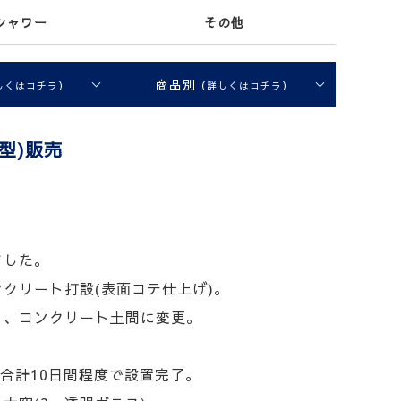
シャワー
その他
商品別
しくはコチラ）
（詳しくはコチラ）
9型)販売
ました。
クリート打設(表面コテ仕上げ)。
り、コンクリート土間に変更。
合計10日間程度で設置完了。