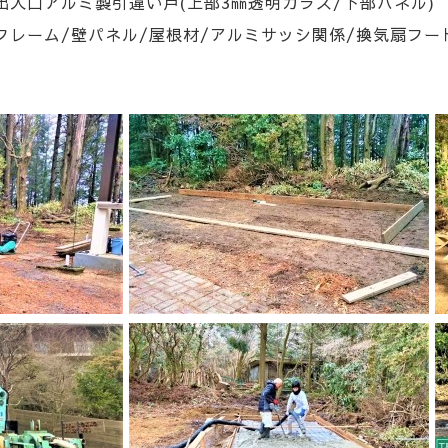
入口アルミ製引違い戸(上部3㎜透明ガラス/下部パネル) 
フレーム/壁パネル/屋根材/アルミサッシ関係/換気扇フー