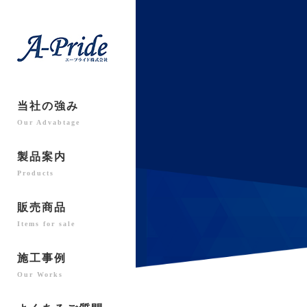
当社の強み
Our Advabtage
製品案内
Products
販売商品
Items for sale
施工事例
Our Works