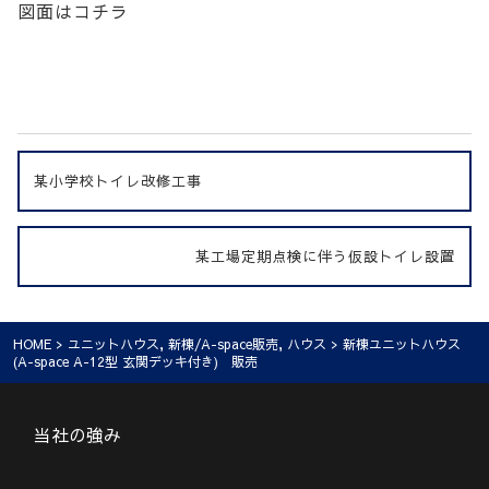
図面はコチラ
某小学校トイレ改修工事
某工場定期点検に伴う仮設トイレ設置
HOME
>
ユニットハウス
,
新棟/A-space販売
,
ハウス
> 新棟ユニットハウス
(A-space A-12型 玄関デッキ付き) 販売
当社の強み