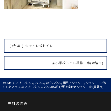
【 特 集 】シャトレ式トイレ
某小学校トイレ改修工事(姫路市)
HOME
>
フリーパネル
,
ハウス
,
組立ハウス
,
風呂・シャワー
,
シャワー
,
RSW-
1
> 組立ハウス(フリーパネルハウスRSW‐1/更衣室付きシャワー室)(豊岡市)
当社の強み