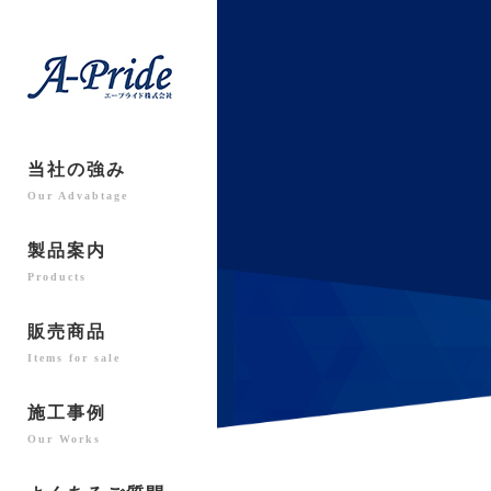
当社の強み
Our Advabtage
製品案内
Products
販売商品
Items for sale
施工事例
Our Works