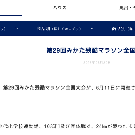
ハウス
風呂・
商品別
商品別
チラ）
（詳しくはコチラ）
（詳
第29回みかた残酷マラソン全
2023年06月20日
、
第29回みかた残酷マラソン全国大会
が、6月11日に開催
小代小学校運動場、10部門及び団体戦で、24㎞が競われま