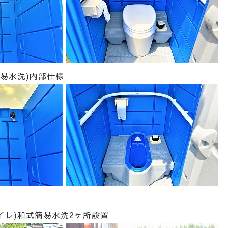
易水洗)内部仕様
イレ)和式簡易水洗2ヶ所設置