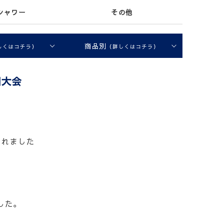
シャワー
その他
商品別
しくはコチラ）
（詳しくはコチラ）
国大会
されました
した。