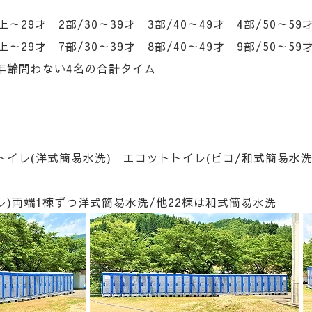
29才 2部/30～39才 3部/40～49才 4部/50～59
29才 7部/30～39才 8部/40～49才 9部/50～59
齢問わない4名の合計タイム
イレ(洋式簡易水洗) エコットトイレ(ピコ/和式簡易水洗
レ)両端1棟ずつ洋式簡易水洗/他22棟は和式簡易水洗