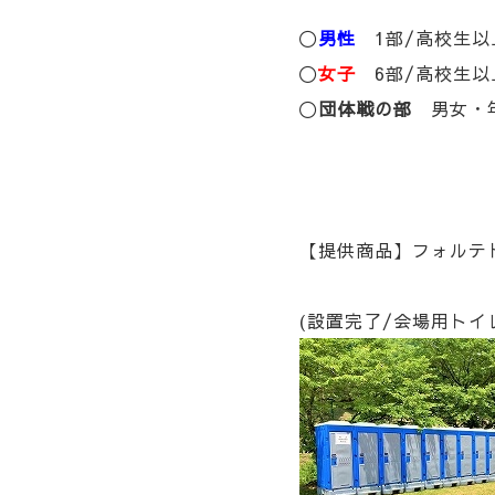
〇
男性
1部/高校生以上～
〇
女子
6部/高校生以上～
〇
団体戦の部
男女・年
【提供商品】フォルテト
(設置完了/会場用トイ