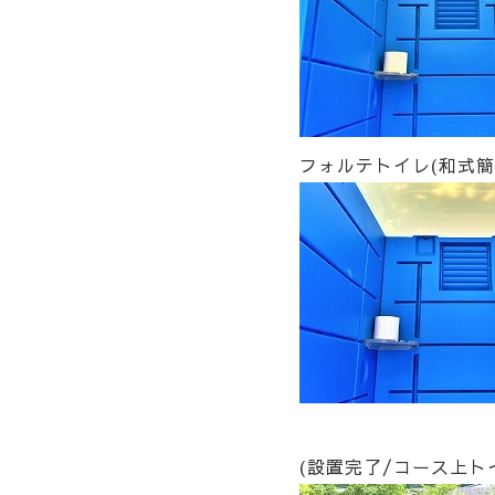
フォルテトイレ(和式簡
(設置完了/コース上ト