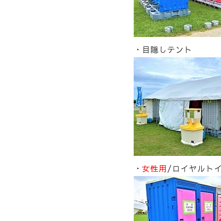
・目隠しテント
・
女性用
/ロイヤルトイ