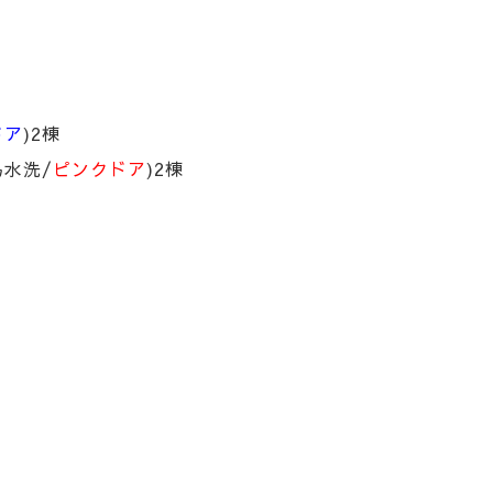
ドア
)2棟
易水洗/
ピンクドア
)2棟