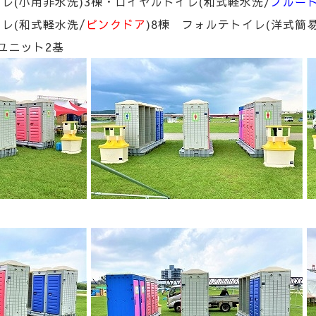
レ(小用非水洗)3棟・ロイヤルトイレ(和式軽水洗/
ブルー
レ(和式軽水洗/
ピンクドア
)8棟 フォルテトイレ(洋式簡
ユニット2基