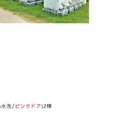
易水洗/
ピンクドア
)2棟