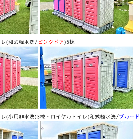
レ(和式軽水洗/
ピンクドア
)5棟
レ(小用非水洗)3棟・ロイヤルトイレ(和式軽水洗/
ブルー