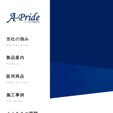
当社の強み
Our Advabtage
製品案内
Products
販売商品
Items for sale
施工事例
Our Works