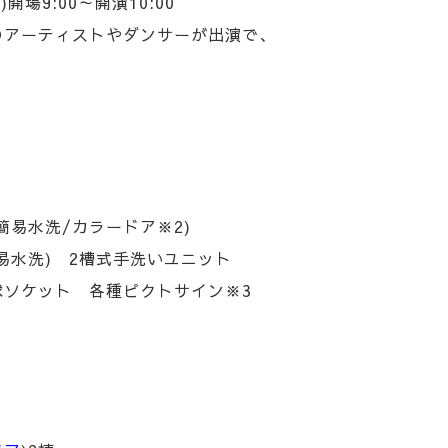
)
開場9:00～開演10:00
のアーティストやダンサーが出演で、
簡易水洗/カラードア※2)
洗) 2槽式手洗いユニット
球ソケット 各種ピクトサイン※3