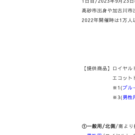
1日目/
2023年9月23日
高砂市出身や加古川市
2022年開催時は1万
【提供商品】ロイヤルト
エコットトイレ(ピ
※1(
ブル
※3(
男性
①一般用/北側
/南より