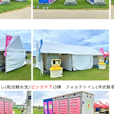
レ(和式軽水洗/
ピンクドア
)3棟 フォルテトイレ(洋式簡