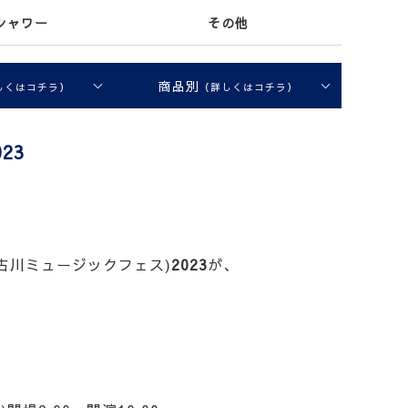
シャワー
その他
商品別
しくはコチラ）
（詳しくはコチラ）
023
加古川ミュージックフェス)
2023
が、