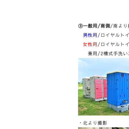
③一般用/南側
/南より
男性用
/ロイヤルトイ
女性用
/ロイヤルトイ
兼用/2槽式手洗い
・北より撮影