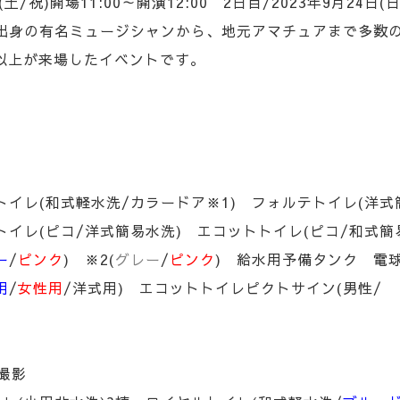
(土/祝)
開場11:00～開演12:00
2日目/
2023年9月24日(日
出身の有名ミュージシャンから、地元アマチュアまで多数
人以上が来場したイベントです。
イレ(和式軽水洗/カラードア※1) フォルテトイレ(洋式
コ/洋式簡易水洗) エコットトイレ(ピコ/和式簡易水
ー
/
ピンク
) ※2(
グレー
/
ピンク
) 給水用予備タンク 電
用
/
女性用
/洋式用) エコットトイレピクトサイン(男性/
撮影