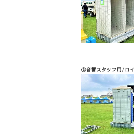
②音響スタッフ用
/ロ