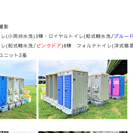
撮影
レ(小用非水洗)3棟・ロイヤルトイレ(和式軽水洗/
ブルー
レ(和式軽水洗/
ピンクドア
)8棟 フォルテトイレ(洋式簡
ユニット2基