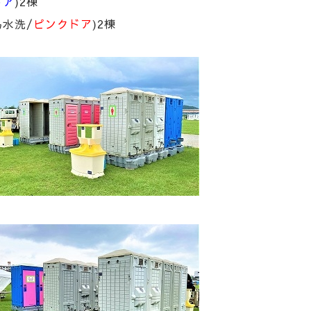
ドア
)2棟
易水洗/
ピンクドア
)2棟