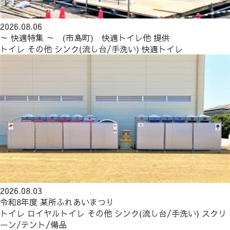
2026.08.06
～ 快適特集 ～ (市島町) 快適トイレ他 提供
トイレ
その他
シンク(流し台/手洗い)
快適トイレ
2026.08.03
令和8年度 某所ふれあいまつり
トイレ
ロイヤルトイレ
その他
シンク(流し台/手洗い)
スクリ
ーン/テント/備品