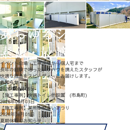
イベント会場・工事現場から個人宅まで
長年の経験で培ったノウハウを携えたスタッフが
快適な商品をスピーディーにお届けします。
お知らせ
2026年08月06日
【施工事例】快適トイレ他設置 (市島町)
2026年08月03日
【施工事例】某所ふれあいまつり
2026年08月01日
夏期休暇のお知らせ