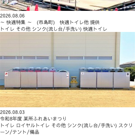
2026.08.06
～ 快適特集 ～ (市島町) 快適トイレ他 提供
トイレ
その他
シンク(流し台/手洗い)
快適トイレ
2026.08.03
令和8年度 某所ふれあいまつり
トイレ
ロイヤルトイレ
その他
シンク(流し台/手洗い)
スクリ
ーン/テント/備品