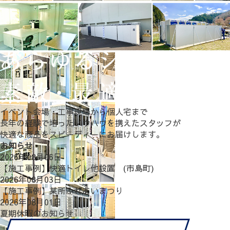
イベント会場・工事現場から個人宅まで
長年の経験で培ったノウハウを携えたスタッフが
快適な商品をスピーディーにお届けします。
お知らせ
2026年08月06日
【施工事例】快適トイレ他設置 (市島町)
2026年08月03日
【施工事例】某所ふれあいまつり
2026年08月01日
夏期休暇のお知らせ