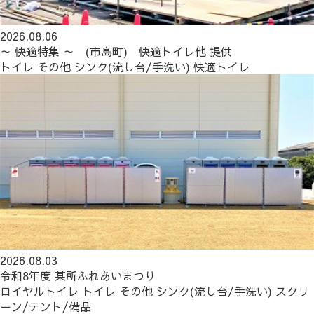
2026.08.06
～ 快適特集 ～ (市島町) 快適トイレ他 提供
トイレ
その他
シンク(流し台/手洗い)
快適トイレ
2026.08.03
令和8年度 某所ふれあいまつり
ロイヤルトイレ
トイレ
その他
シンク(流し台/手洗い)
スクリ
ーン/テント/備品