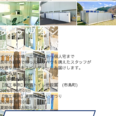
イベント会場・工事現場から個人宅まで
長年の経験で培ったノウハウを携えたスタッフが
快適な商品をスピーディーにお届けします。
お知らせ
2026年08月06日
【施工事例】快適トイレ他設置 (市島町)
2026年08月03日
【施工事例】某所ふれあいまつり
2026年08月01日
夏期休暇のお知らせ