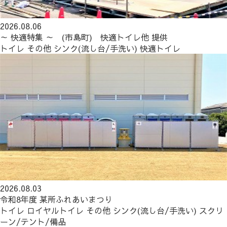
2026.08.06
～ 快適特集 ～ (市島町) 快適トイレ他 提供
トイレ
その他
シンク(流し台/手洗い)
快適トイレ
2026.08.03
令和8年度 某所ふれあいまつり
トイレ
ロイヤルトイレ
その他
シンク(流し台/手洗い)
スクリ
ーン/テント/備品