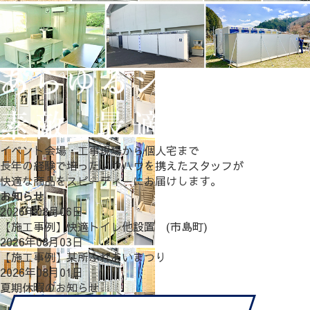
イベント会場・工事現場から個人宅まで
長年の経験で培ったノウハウを携えたスタッフが
快適な商品をスピーディーにお届けします。
お知らせ
2026年08月06日
【施工事例】快適トイレ他設置 (市島町)
2026年08月03日
【施工事例】某所ふれあいまつり
2026年08月01日
夏期休暇のお知らせ