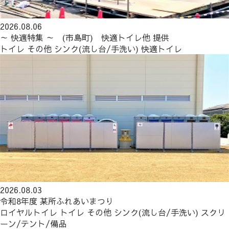
2026.08.06
～ 快適特集 ～ (市島町) 快適トイレ他 提供
トイレ
その他
シンク(流し台/手洗い)
快適トイレ
2026.08.03
令和8年度 某所ふれあいまつり
ロイヤルトイレ
トイレ
その他
シンク(流し台/手洗い)
スクリ
ーン/テント/備品