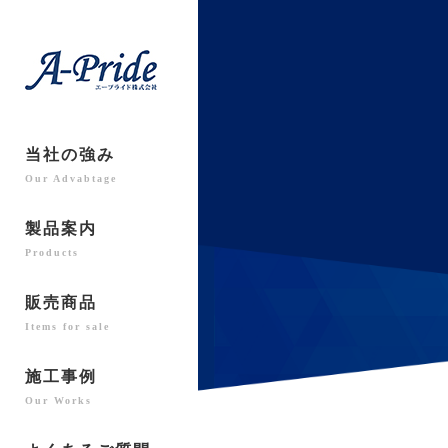
当社の強み
Our Advabtage
製品案内
Products
販売商品
Items for sale
施工事例
Our Works