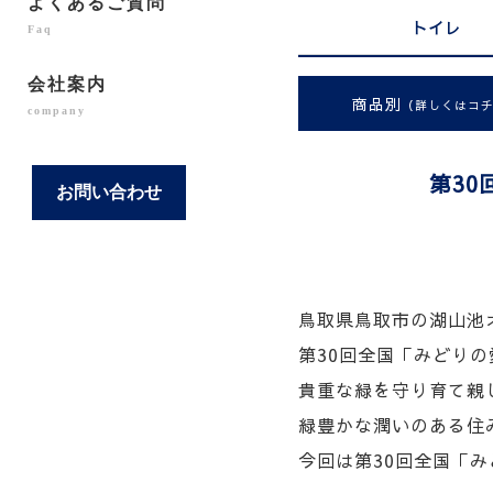
よくあるご質問
トイレ
Faq
会社案内
商品別
（詳しくはコ
company
第30
お問い合わせ
鳥取県鳥取市の湖山池オ
第30回全国「みどりの
貴重な緑を守り育て親
緑豊かな潤いのある住
今回は第30回全国「