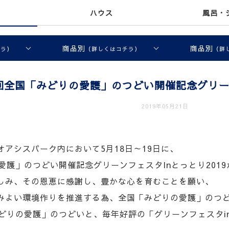
ハウス
風呂・
商品別
商品別
チラ）
（詳しくはコチラ）
（詳
回全国「みどりの愛護」のつどい開催記念グリーン
2019年05月21日
アシスパーク内において5月18日～19日に、
愛護」のつどい開催記念グリーンフェスタInとっとり201
しみ、その恩恵に感謝し、豊かな心を育むことを願い、
みよい環境作りを推進する為、全国「みどりの愛護」のつ
みどりの愛護」のつどいと、毎年好評の「グリーンフェスタi