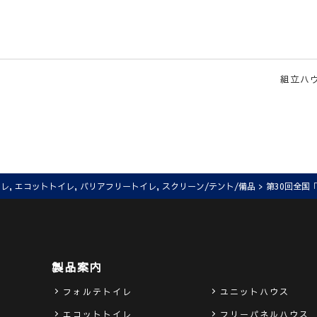
組立ハウ
イレ
,
エコットトイレ
,
バリアフリートイレ
,
スクリーン/テント/備品
> 第30回全国
製品案内
フォルテトイレ
ユニットハウス
エコットトイレ
フリーパネルハウス