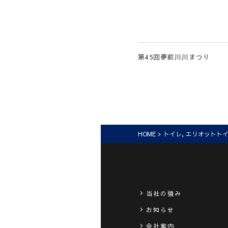
第45回夢前川川まつり
HOME
>
トイレ
,
エリオットト
当社の強み
お知らせ
会社案内