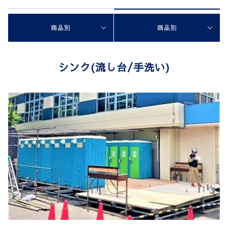
商品別
商品別
シンク(流し台/手洗い)