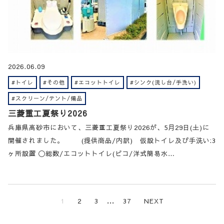
2026.06.09
#トイレ
#その他
#エコットトイレ
#シンク(流し台/手洗い)
#スクリーン/テント/備品
三菱重工夏祭り2026
兵庫県高砂市において、三菱重工夏祭り2026が、5月29日(土)に
開催されました。 (提供商品/内訳) 仮設トイレ及び手洗い:3
ヶ所設置 〇総数/エコットトイレ(ピコ/洋式簡易水…
…
1
2
3
37
NEXT