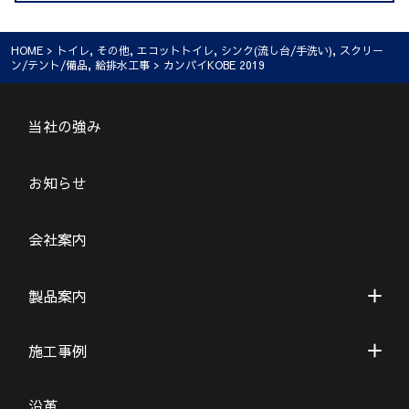
HOME
>
トイレ
,
その他
,
エコットトイレ
,
シンク(流し台/手洗い)
,
スクリー
ン/テント/備品
,
給排水工事
> カンパイKOBE 2019
当社の強み
お知らせ
会社案内
製品案内
施工事例
沿革