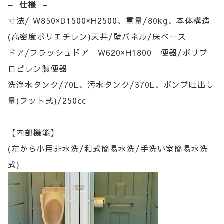
– 仕様 –
寸法/ W850×D1500×H2500、重量/80kg、本体構造
(高密度ポリエチレン)天井/壁パネル/床ベース
ドア/フラッシュドア W620×H1800 便器/ポリプ
ロピレン製便器
洗浄水タンク/70L、汚水タンク/370L、ポンプ吐出し
量(フット式)/250cc
【内部機能】
(左から小用非水洗/和式簡易水洗/手洗い室簡易水洗
式)