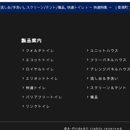
(流し台/手洗い)
,
スクリーン/テント/備品
,
快適トイレ
> ～ 快適特集 ～ ( 香美
製品案内
フォルテトイレ
ユニットハウス
エコットトイレ
フリーパネルハウス
ロイヤルトイレ
アレンジパネルハウ
エリオットトイレ
流し台＆手洗い
快適トイレ
スクリーン＆テント
バリアフリートイレ
備品
リンクトイレ
©A-PrideAll rights reserved.