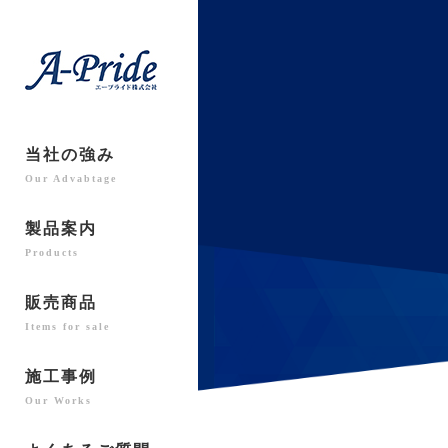
当社の強み
Our Advabtage
製品案内
Products
販売商品
Items for sale
施工事例
Our Works