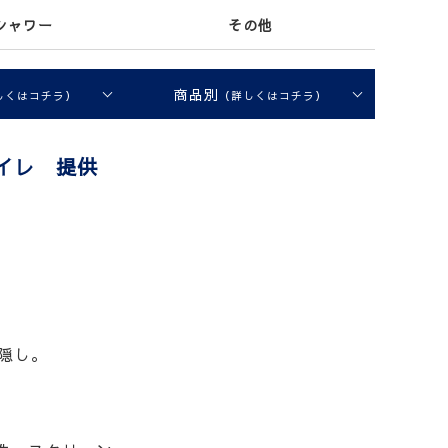
シャワー
その他
商品別
しくはコチラ）
（詳しくはコチラ）
トイレ 提供
隠し。