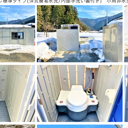
レ標準タイプ(洋式簡易水洗/内部手洗い器付き) 小用非水