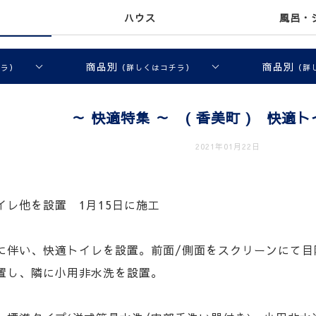
ハウス
風呂・
商品別
商品別
チラ）
（詳しくはコチラ）
（詳
～ 快適特集 ～ ( 香美町 ) 快適
2021年01月22日
イレ他を設置 1月15日に施工
に伴い、快適トイレを設置。前面/側面をスクリーンにて目
置し、隣に小用非水洗を設置。