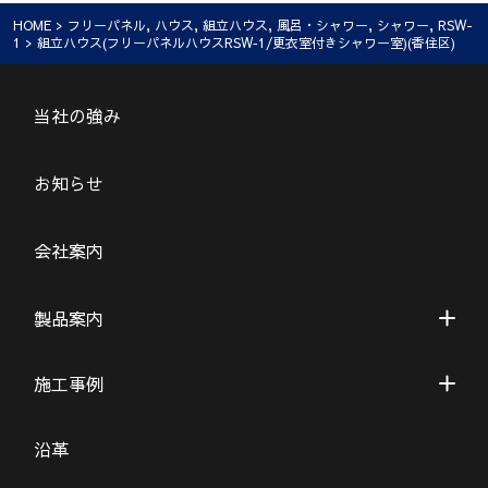
HOME
>
フリーパネル
,
ハウス
,
組立ハウス
,
風呂・シャワー
,
シャワー
,
RSW-
1
> 組立ハウス(フリーパネルハウスRSW‐1/更衣室付きシャワー室)(香住区)
当社の強み
お知らせ
会社案内
製品案内
施工事例
沿革