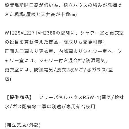
設置場所開口高が低い為、組立ハウスの強みが発揮で
きた現場(屋根と天井高が十数㎝)
W1229×L2271×H2380の空間に、シャワー室と更衣室
の役目を兼ね備えた商品。間取りも変更可能。
正面入口扉より更衣室、内部扉よりシャワー室へ。シ
ャワー室には、シャワー付き混合栓/防湿電気。
更衣室には、防湿電気/脱衣2段かご/窓ガラス(型
板)
【提供商品】 フリーパネルハウスRSW-1(電気/給排
水/ガス配管等工事は別途)/専用架台使用
(組立完成/外部)