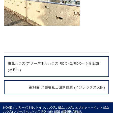
組立ハウス(フリーパネルハウス RBO-2/RBO-1)他 設置
(姫路市)
第34回 介護福祉士国家試験 (インテックス大阪)
HOME
>
フリーパネル
,
トイレ
,
ハウス
,
組立ハウス
,
エリオットトイレ
> 組立
ハウス(フリーパネルハウス RO-4)他 設置 (姫路市)/塀越し