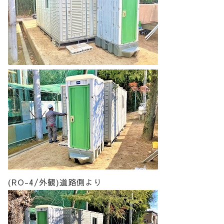
(RO-4/外観)道路側より