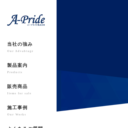
当社の強み
Our Advabtage
製品案内
Products
販売商品
Items for sale
施工事例
Our Works