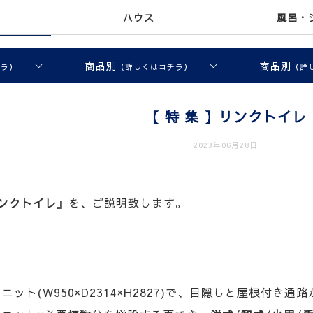
ハウス
風呂・
商品別
商品別
チラ）
（詳しくはコチラ）
（詳
【 特 集 】リンクトイレ
2023年06月28日
ンクトイレ
』を、ご説明致します。
ニット(W950×D2314×H2827)で、目隠しと屋根付