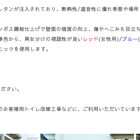
レタンが注入されており、断熱性/遮音性に優れ季節や場所
ンボス鋼板仕上げで壁面の強度の向上、傷やへこみも目立
準色から、男女分けの視認性が良い
レッド
(女性用)/
ブルー
ユニックを使用します。
ください。
のお客様用トイレ改修工事などに、ご利用いただいていま
ー