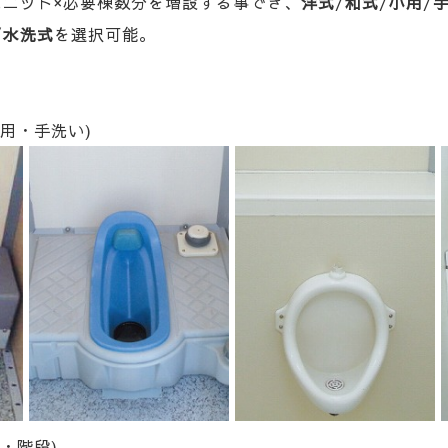
ユニット×必要棟数分を増設する事でき、
洋式
/
和式
/
小用
/
/
水洗式
を選択可能。
用・手洗い)
・階段)