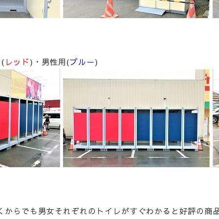
(
レッド
)・男性用(
ブルー
)
くからでも男女それぞれのトイレがすぐわかると好評の商