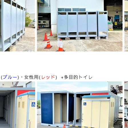
(
ブルー
)・女性用(
レッド
) +多目的トイレ