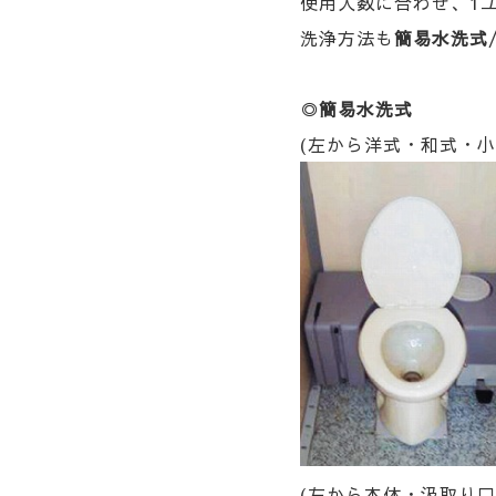
使用人数に合わせ、1
洗浄方法も
簡易水洗式
◎
簡易水洗式
(左から洋式・和式・小
(左から本体・汲取り口