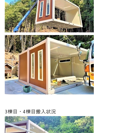
3棟目・4棟目搬入状況