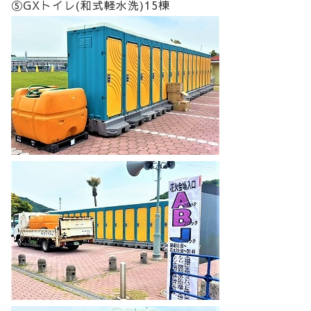
⑤GXトイレ(和式軽水洗)15棟