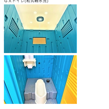
ＧＸトイレ(和式軽水洗)