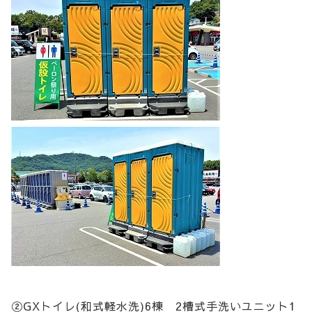
②GXトイレ(和式軽水洗)6棟 2槽式手洗いユニット1