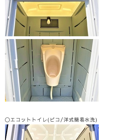
〇エコットトイレ(ピコ/洋式簡易水洗)