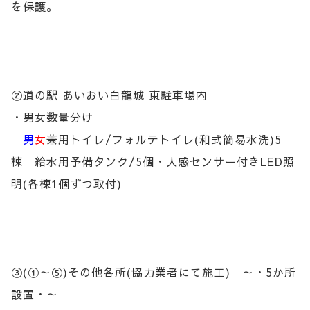
を保護。
②道の駅 あいおい白龍城 東駐車場内
・男女数量分け
男
女
兼用トイレ/フォルテトイレ(和式簡易水洗)5
棟 給水用予備タンク/5個・人感センサー付きLED照
明(各棟1個ずつ取付)
③(①～⑤)その他各所(協力業者にて施工) ～・5か所
設置・～