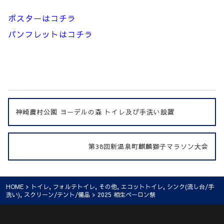
ポスターはコチラ
パンフレットはコチラ
神崎農村公園 ヨーデルの森 トイレ及び手洗い設置
第38回新温泉町麒麟獅子マラソン大会
HOME
>
トイレ
,
フォルテトイレ
,
その他
,
エコットトイレ
,
シンク(流し台/手
洗い)
,
スクリーン/テント/備品
> 2025 相生ペーロン祭