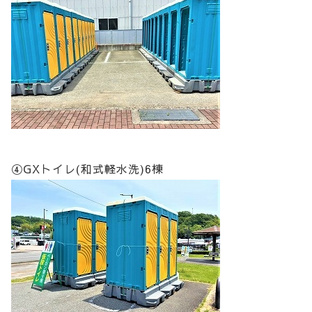
④GXトイレ(和式軽水洗)6棟