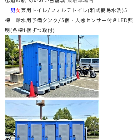
②道の駅 あいおい白龍城 東駐車場内
男
女
兼用トイレ/フォルテトイレ(和式簡易水洗)5
棟 給水用予備タンク/5個・人感センサー付きLED照
明(各棟1個ずつ取付)