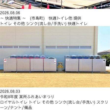
2026.08.06
～ 快適特集 ～ (市島町) 快適トイレ他 提供
トイレ
その他
シンク(流し台/手洗い)
快適トイレ
2026.08.03
令和8年度 某所ふれあいまつり
ロイヤルトイレ
トイレ
その他
シンク(流し台/手洗い)
スクリ
ーン/テント/備品