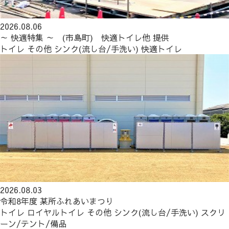
2026.08.06
～ 快適特集 ～ (市島町) 快適トイレ他 提供
トイレ
その他
シンク(流し台/手洗い)
快適トイレ
2026.08.03
令和8年度 某所ふれあいまつり
トイレ
ロイヤルトイレ
その他
シンク(流し台/手洗い)
スクリ
ーン/テント/備品