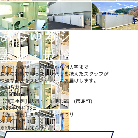
イベント会場・工事現場から個人宅まで
長年の経験で培ったノウハウを携えたスタッフが
快適な商品をスピーディーにお届けします。
お知らせ
2026年08月06日
【施工事例】快適トイレ他設置 (市島町)
2026年08月03日
【施工事例】某所ふれあいまつり
2026年08月01日
夏期休暇のお知らせ