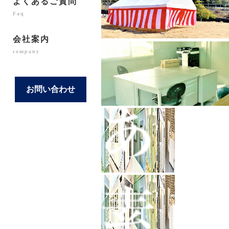
よくあるご質問
Faq
会社案内
company
お問い合わせ