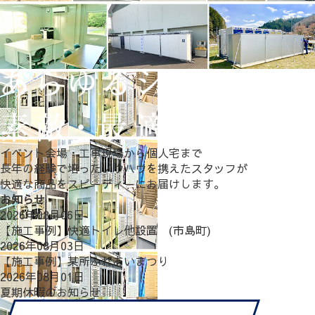
イベント会場・工事現場から個人宅まで
長年の経験で培ったノウハウを携えたスタッフが
快適な商品をスピーディーにお届けします。
お知らせ
2026年08月06日
【施工事例】快適トイレ他設置 (市島町)
2026年08月03日
【施工事例】某所ふれあいまつり
2026年08月01日
夏期休暇のお知らせ