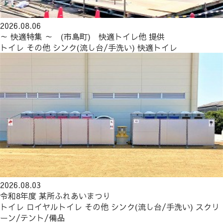
2026.08.06
～ 快適特集 ～ (市島町) 快適トイレ他 提供
トイレ
その他
シンク(流し台/手洗い)
快適トイレ
2026.08.03
令和8年度 某所ふれあいまつり
トイレ
ロイヤルトイレ
その他
シンク(流し台/手洗い)
スクリ
ーン/テント/備品