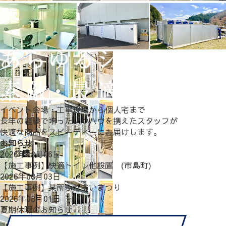
イベント会場・工事現場から個人宅まで
長年の経験で培ったノウハウを携えたスタッフが
快適な商品をスピーディーにお届けします。
お知らせ
2026年08月06日
【施工事例】快適トイレ他設置 (市島町)
2026年08月03日
【施工事例】某所ふれあいまつり
2026年08月01日
夏期休暇のお知らせ