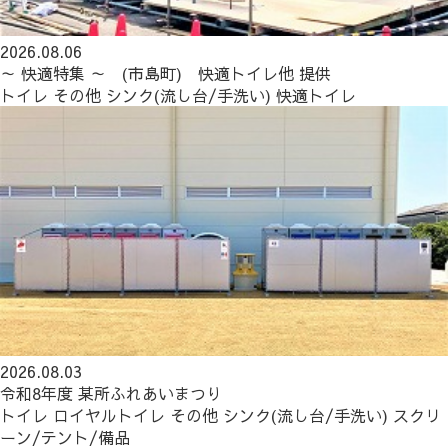
2026.08.06
～ 快適特集 ～ (市島町) 快適トイレ他 提供
トイレ
その他
シンク(流し台/手洗い)
快適トイレ
2026.08.03
令和8年度 某所ふれあいまつり
トイレ
ロイヤルトイレ
その他
シンク(流し台/手洗い)
スクリ
ーン/テント/備品